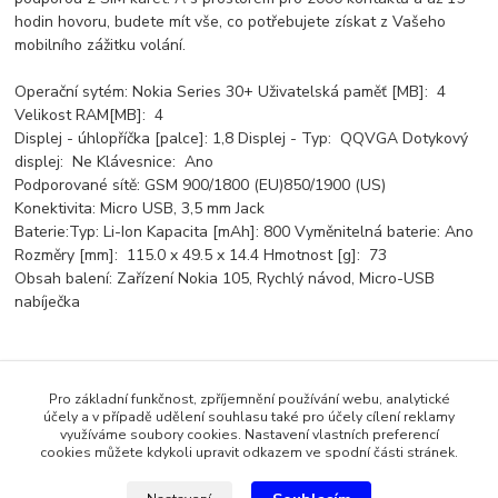
hodin hovoru, budete mít vše, co potřebujete získat z Vašeho
mobilního zážitku volání.
Operační sytém: Nokia Series 30+ Uživatelská paměť [MB]: 4
Velikost RAM[MB]: 4
Displej - úhlopříčka [palce]: 1,8 Displej - Typ: QQVGA Dotykový
displej: Ne Klávesnice: Ano
Podporované sítě: GSM 900/1800 (EU)850/1900 (US)
Konektivita: Micro USB, 3,5 mm Jack
Baterie:Typ: Li-Ion Kapacita [mAh]: 800 Vyměnitelná baterie: Ano
Rozměry [mm]: 115.0 x 49.5 x 14.4 Hmotnost [g]: 73
Obsah balení: Zařízení Nokia 105, Rychlý návod, Micro-USB
nabíječka
Zboží zařazeno v kategoriích
Pro základní funkčnost, zpříjemnění používání webu, analytické
účely a v případě udělení souhlasu také pro účely cílení reklamy
využíváme soubory cookies. Nastavení vlastních preferencí
Nokia
cookies můžete kdykoli upravit odkazem ve spodní části stránek.
Klasické