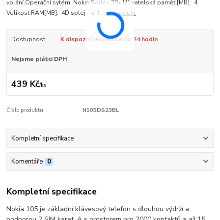
volání.Operační sytém: Nokia Series 30+ Uživatelská paměť [MB]: 4
Velikost RAM[MB]: 4Displej - úhl...
celý popis
Dostupnost
K dispozici, expedice do 24 hodin
Nejsme plátci DPH
439 Kč
/
ks
Číslo produktu:
N105DS23BL
Kompletní specifikace
Komentáře
0
Kompletní specifikace
Nokia 105 je základní klávesový telefon s dlouhou výdrží a
podporou 2 SIM karet. A s prostorem pro 2000 kontaktů a až 15