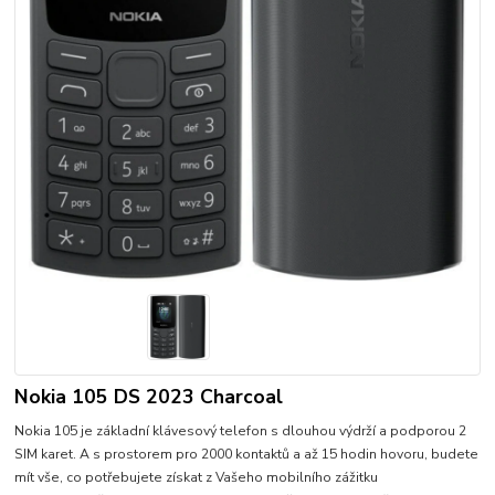
Nokia 105 DS 2023 Charcoal
Nokia 105 je základní klávesový telefon s dlouhou výdrží a podporou 2
SIM karet. A s prostorem pro 2000 kontaktů a až 15 hodin hovoru, budete
mít vše, co potřebujete získat z Vašeho mobilního zážitku