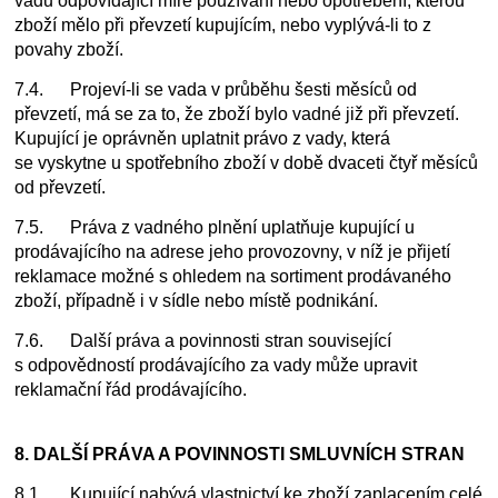
vadu odpovídající míře používání nebo opotřebení, kterou
zboží mělo při převzetí kupujícím, nebo vyplývá-li to z
povahy zboží.
7.4. Projeví-li se vada v průběhu šesti měsíců od
převzetí, má se za to, že zboží bylo vadné již při převzetí.
Kupující je oprávněn uplatnit právo z vady, která
se vyskytne u spotřebního zboží v době dvaceti čtyř měsíců
od převzetí.
7.5. Práva z vadného plnění uplatňuje kupující u
prodávajícího na adrese jeho provozovny, v níž je přijetí
reklamace možné s ohledem na sortiment prodávaného
zboží, případně i v sídle nebo místě podnikání.
7.6. Další práva a povinnosti stran související
s odpovědností prodávajícího za vady může upravit
reklamační řád prodávajícího.
8. DALŠÍ PRÁVA A POVINNOSTI SMLUVNÍCH STRAN
8.1. Kupující nabývá vlastnictví ke zboží zaplacením celé