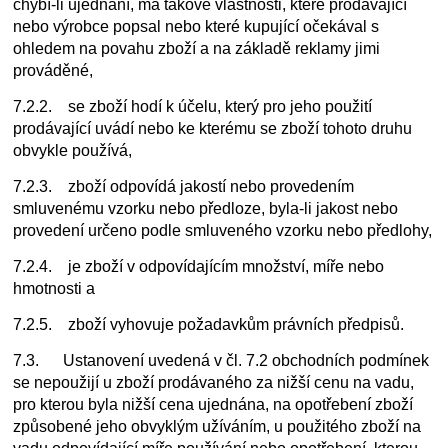
chybí-li ujednání, má takové vlastnosti, které prodávající
nebo výrobce popsal nebo které kupující očekával s
ohledem na povahu zboží a na základě reklamy jimi
prováděné,
7.2.2. se zboží hodí k účelu, který pro jeho použití
prodávající uvádí nebo ke kterému se zboží tohoto druhu
obvykle používá,
7.2.3. zboží odpovídá jakostí nebo provedením
smluvenému vzorku nebo předloze, byla-li jakost nebo
provedení určeno podle smluveného vzorku nebo předlohy,
7.2.4. je zboží v odpovídajícím množství, míře nebo
hmotnosti a
7.2.5. zboží vyhovuje požadavkům právních předpisů.
7.3. Ustanovení uvedená v čl. 7.2 obchodních podmínek
se nepoužijí u zboží prodávaného za nižší cenu na vadu,
pro kterou byla nižší cena ujednána, na opotřebení zboží
způsobené jeho obvyklým užíváním, u použitého zboží na