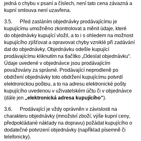
jedná o chybu v psaní a číslech, není tato cena závazná a
kupní smlouva není uzavřena.
3.5. Před zasláním objednávky prodávajícímu je
kupujícímu umožněno zkontrolovat a měnit údaje, které
do objednávky kupující vložil, a to i s ohledem na možnost
kupujícího zjišťovat a opravovat chyby vzniklé při zadávání
dat do objednávky. Objednávku odešle kupující
prodávajícímu kliknutím na tlačítko „
Odeslat objednávku
“.
Údaje uvedené v objednávce jsou prodávajícím
považovány za správné. Prodávající neprodleně po
obdržení objednávky toto obdržení kupujícímu potvrdí
elektronickou poštou, a to na adresu elektronické pošty
kupujícího uvedenou v uživatelském účtu či v objednávce
(dále jen
„elektronická adresa kupujícího“
).
3.6. Prodávající je vždy oprávněn v závislosti na
charakteru objednávky (množství zboží, výše kupní ceny,
předpokládané náklady na dopravu) požádat kupujícího o
dodatečné potvrzení objednávky (například písemně či
telefonicky).