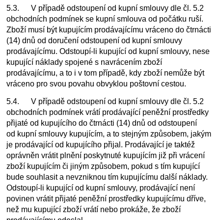
5.3. V případě odstoupení od kupní smlouvy dle čl. 5.2
obchodních podmínek se kupní smlouva od počátku ruší.
Zboží musí být kupujícím prodávajícímu vráceno do čtrnácti
(14) dnů od doručení odstoupení od kupní smlouvy
prodávajícímu. Odstoupí-li kupující od kupní smlouvy, nese
kupující náklady spojené s navrácením zboží
prodávajícímu, a to i v tom případě, kdy zboží nemůže být
vráceno pro svou povahu obvyklou poštovní cestou.
5.4. V případě odstoupení od kupní smlouvy dle čl. 5.2
obchodních podmínek vrátí prodávající peněžní prostředky
přijaté od kupujícího do čtrnácti (14) dnů od odstoupení
od kupní smlouvy kupujícím, a to stejným způsobem, jakým
je prodávající od kupujícího přijal. Prodávající je taktéž
oprávněn vrátit plnění poskytnuté kupujícím již při vrácení
zboží kupujícím či jiným způsobem, pokud s tím kupující
bude souhlasit a nevzniknou tím kupujícímu další náklady.
Odstoupí-li kupující od kupní smlouvy, prodávající není
povinen vrátit přijaté peněžní prostředky kupujícímu dříve,
než mu kupující zboží vrátí nebo prokáže, že zboží