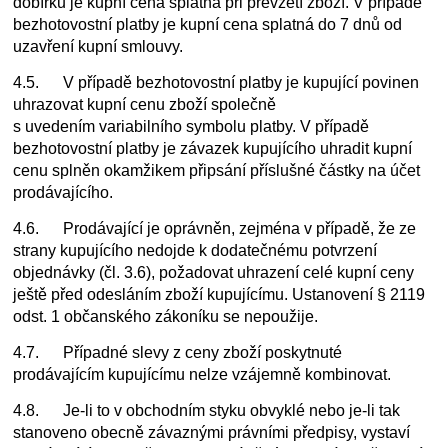
dobírku je kupní cena splatná při převzetí zboží. V případě
bezhotovostní platby je kupní cena splatná do 7 dnů od
uzavření kupní smlouvy.
4.5. V případě bezhotovostní platby je kupující povinen
uhrazovat kupní cenu zboží společně
s uvedením variabilního symbolu platby. V případě
bezhotovostní platby je závazek kupujícího uhradit kupní
cenu splněn okamžikem připsání příslušné částky na účet
prodávajícího.
4.6. Prodávající je oprávněn, zejména v případě, že ze
strany kupujícího nedojde k dodatečnému potvrzení
objednávky (čl. 3.6), požadovat uhrazení celé kupní ceny
ještě před odesláním zboží kupujícímu. Ustanovení § 2119
odst. 1 občanského zákoníku se nepoužije.
4.7. Případné slevy z ceny zboží poskytnuté
prodávajícím kupujícímu nelze vzájemně kombinovat.
4.8. Je-li to v obchodním styku obvyklé nebo je-li tak
stanoveno obecně závaznými právními předpisy, vystaví