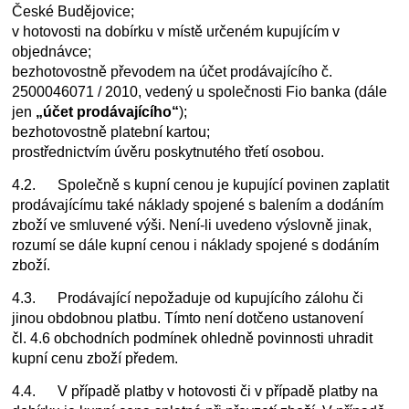
České Budějovice;
v hotovosti na dobírku v místě určeném kupujícím v
objednávce;
bezhotovostně převodem na účet prodávajícího č.
2500046071 / 2010, vedený u společnosti Fio banka (dále
jen
„účet prodávajícího“
);
bezhotovostně platební kartou;
prostřednictvím úvěru poskytnutého třetí osobou.
4.2. Společně s kupní cenou je kupující povinen zaplatit
prodávajícímu také náklady spojené s balením a dodáním
zboží ve smluvené výši. Není-li uvedeno výslovně jinak,
rozumí se dále kupní cenou i náklady spojené s dodáním
zboží.
4.3. Prodávající nepožaduje od kupujícího zálohu či
jinou obdobnou platbu. Tímto není dotčeno ustanovení
čl. 4.6 obchodních podmínek ohledně povinnosti uhradit
kupní cenu zboží předem.
4.4. V případě platby v hotovosti či v případě platby na