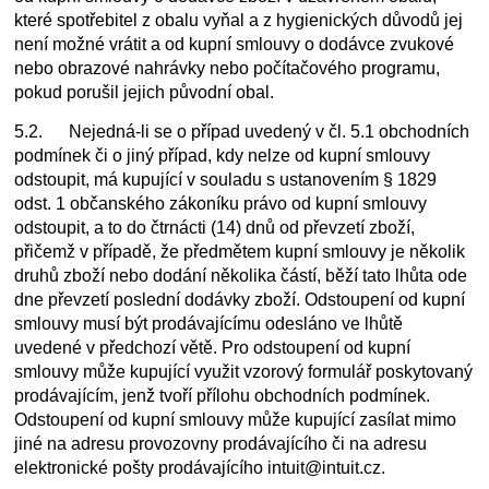
které spotřebitel z obalu vyňal a z hygienických důvodů jej
není možné vrátit a od kupní smlouvy o dodávce zvukové
nebo obrazové nahrávky nebo počítačového programu,
pokud porušil jejich původní obal.
5.2. Nejedná-li se o případ uvedený v čl. 5.1 obchodních
podmínek či o jiný případ, kdy nelze od kupní smlouvy
odstoupit, má kupující v souladu s ustanovením § 1829
odst. 1 občanského zákoníku právo od kupní smlouvy
odstoupit, a to do čtrnácti (14) dnů od převzetí zboží,
přičemž v případě, že předmětem kupní smlouvy je několik
druhů zboží nebo dodání několika částí, běží tato lhůta ode
dne převzetí poslední dodávky zboží. Odstoupení od kupní
smlouvy musí být prodávajícímu odesláno ve lhůtě
uvedené v předchozí větě. Pro odstoupení od kupní
smlouvy může kupující využit vzorový formulář poskytovaný
prodávajícím, jenž tvoří přílohu obchodních podmínek.
Odstoupení od kupní smlouvy může kupující zasílat mimo
jiné na adresu provozovny prodávajícího či na adresu
elektronické pošty prodávajícího intuit@intuit.cz.