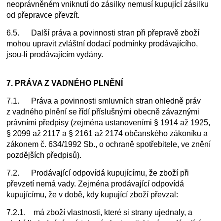
neoprávněném vniknutí do zásilky nemusí kupující zásilku
od přepravce převzít.
6.5. Další práva a povinnosti stran při přepravě zboží
mohou upravit zvláštní dodací podmínky prodávajícího,
jsou-li prodávajícím vydány.
7. PRÁVA Z VADNÉHO PLNĚNÍ
7.1. Práva a povinnosti smluvních stran ohledně práv
z vadného plnění se řídí příslušnými obecně závaznými
právními předpisy (zejména ustanoveními § 1914 až 1925,
§ 2099 až 2117 a § 2161 až 2174 občanského zákoníku a
zákonem č. 634/1992 Sb., o ochraně spotřebitele, ve znění
pozdějších předpisů).
7.2. Prodávající odpovídá kupujícímu, že zboží při
převzetí nemá vady. Zejména prodávající odpovídá
kupujícímu, že v době, kdy kupující zboží převzal:
7.2.1. má zboží vlastnosti, které si strany ujednaly, a