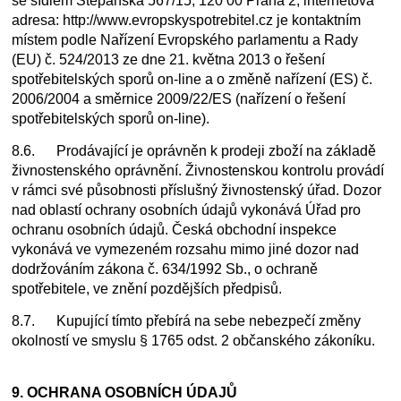
se sídlem Štěpánská 567/15, 120 00 Praha 2, internetová
adresa: http://www.evropskyspotrebitel.cz je kontaktním
místem podle Nařízení Evropského parlamentu a Rady
(EU) č. 524/2013 ze dne 21. května 2013 o řešení
spotřebitelských sporů on-line a o změně nařízení (ES) č.
2006/2004 a směrnice 2009/22/ES (nařízení o řešení
spotřebitelských sporů on-line).
8.6. Prodávající je oprávněn k prodeji zboží na základě
živnostenského oprávnění. Živnostenskou kontrolu provádí
v rámci své působnosti příslušný živnostenský úřad. Dozor
nad oblastí ochrany osobních údajů vykonává Úřad pro
ochranu osobních údajů. Česká obchodní inspekce
vykonává ve vymezeném rozsahu mimo jiné dozor nad
dodržováním zákona č. 634/1992 Sb., o ochraně
spotřebitele, ve znění pozdějších předpisů.
8.7. Kupující tímto přebírá na sebe nebezpečí změny
okolností ve smyslu § 1765 odst. 2 občanského zákoníku.
9. OCHRANA OSOBNÍCH ÚDAJŮ