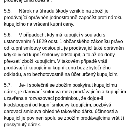
prodávajícímu odeslal.
5.5. Nárok na úhradu škody vzniklé na zboží je
prodávající oprávněn jednostranně započíst proti nároku
kupujícího na vrácení kupní ceny.
5.6. V případech, kdy má kupující v souladu s
ustanovením § 1829 odst. 1 občanského zákoníku právo
od kupní smlouvy odstoupit, je prodávající také oprávněn
kdykoliv od kupní smlouvy odstoupit, a to až do doby
převzetí zboží kupujícím. V takovém případě vrátí
prodávající kupujícímu kupní cenu bez zbytečného
odkladu, a to bezhotovostně na účet určený kupujícím.
5.7. Je-li společně se zbožím poskytnut kupujícímu
dárek, je darovací smlouva mezi prodávajícím a kupujícím
uzavřena s rozvazovací podmínkou, že dojde-li
k odstoupení od kupní smlouvy kupujícím, pozbývá
darovací smlouva ohledně takového dárku účinnosti a
kupující je povinen spolu se zbožím prodávajícímu vrátit i
poskytnutý dárek.