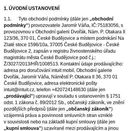
1. ÚVODNÍ USTANOVENÍ
1.1. Tyto obchodní podmínky (dále jen
„obchodní
podmínky“
) provozovatele Jaromír Váňa, IČ:75183056, s
provozovnou v Obchodní galerii Dvořák, Nám. P. Otakara II
123/36, 370 01, České Budějovice a místem podnikání Na
Zlaté stoce 1596/10a, 37005 České Budějovice - České
Budějovice 2, zapsán v registru živnostenského úřadu
magistrátu města České Budějovice pod č.j.:
Ž/3027/2013/HŘ/1008513. Kontaktní údaje prodávajícího:
adresa pro doručování intuit mobil, Obchodní galerie
Dvořák, Jaromír Váňa, Náměstí P. Otakara II 36, 370 01
České Budějovice, adresa elektronické pošty
intuit@intuit.cz, telefon +420724148630 (dále jen
„prodávající“
) upravují v souladu s ustanovením § 1751
odst. 1 zákona č. 89/2012 Sb., občanský zákoník, ve znění
pozdějších předpisů (dále jen
„občanský zákoník“
)
vzájemná práva a povinnosti smluvních stran vzniklé
v souvislosti nebo na základě kupní smlouvy (dále jen
„kupní smlouva“
) uzavírané mezi prodávajícím a jinou