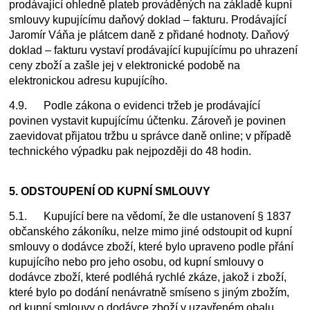
prodávající ohledně plateb prováděných na základě kupní
smlouvy kupujícímu daňový doklad – fakturu. Prodávající
Jaromír Váňa je plátcem daně z přidané hodnoty. Daňový
doklad – fakturu vystaví prodávající kupujícímu po uhrazení
ceny zboží a zašle jej v elektronické podobě na
elektronickou adresu kupujícího.
4.9. Podle zákona o evidenci tržeb je prodávající
povinen vystavit kupujícímu účtenku. Zároveň je povinen
zaevidovat přijatou tržbu u správce daně online; v případě
technického výpadku pak nejpozději do 48 hodin.
5. ODSTOUPENÍ OD KUPNÍ SMLOUVY
5.1. Kupující bere na vědomí, že dle ustanovení § 1837
občanského zákoníku, nelze mimo jiné odstoupit od kupní
smlouvy o dodávce zboží, které bylo upraveno podle přání
kupujícího nebo pro jeho osobu, od kupní smlouvy o
dodávce zboží, které podléhá rychlé zkáze, jakož i zboží,
které bylo po dodání nenávratně smíseno s jiným zbožím,
od kupní smlouvy o dodávce zboží v uzavřeném obalu,