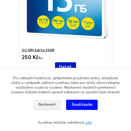
O2 SIM karta 15GB
250 Kč
/
ks
Detail
Pro základní funkčnost, zpříjemnění používání webu, analytické
účely a v případě udělení souhlasu také pro účely cílení reklamy
strana
z 1
využíváme soubory cookies. Nastavení vlastních preferencí
cookies můžete kdykoli upravit odkazem ve spodní části stránek.
Souhlasím
Nastavení
Souhlas můžete odmítnout
zde
.