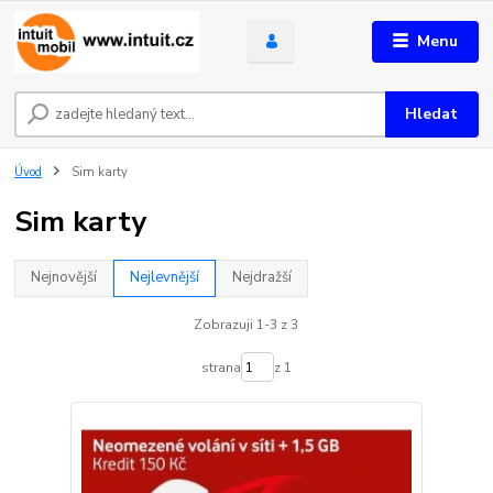
Menu
Hledat
Úvod
Sim karty
Sim karty
Nejnovější
Nejlevnější
Nejdražší
Zobrazuji 1-3 z 3
strana
z 1