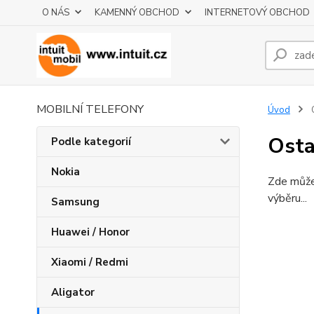
O NÁS
KAMENNÝ OBCHOD
INTERNETOVÝ OBCHOD
MOBILNÍ TELEFONY
Úvod
O
Osta
Podle kategorií
Nokia
Zde můžet
výběru...
Samsung
Huawei / Honor
Xiaomi / Redmi
Aligator