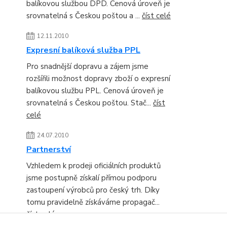
balíkovou službou DPD. Cenová úroveň je
srovnatelná s Českou poštou a ...
číst celé
12.11.2010
Expresní balíková služba PPL
Pro snadnější dopravu a zájem jsme
rozšířili možnost dopravy zboží o expresní
balíkovou službu PPL. Cenová úroveň je
srovnatelná s Českou poštou. Stač...
číst
celé
24.07.2010
Partnerství
Vzhledem k prodeji oficiálních produktů
jsme postupně získalí přímou podporu
zastoupení výrobců pro český trh. Díky
tomu pravidelně získáváme propagač...
číst celé