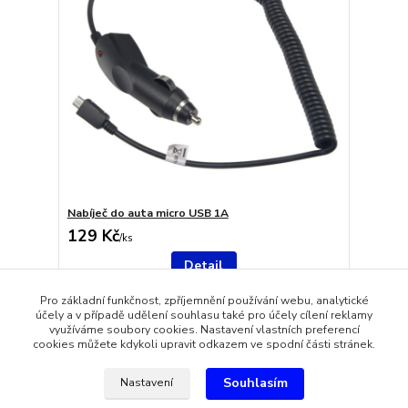
Nabíječ do auta micro USB 1A
129 Kč
/
ks
Detail
Pro základní funkčnost, zpříjemnění používání webu, analytické
účely a v případě udělení souhlasu také pro účely cílení reklamy
strana
z 1
využíváme soubory cookies. Nastavení vlastních preferencí
cookies můžete kdykoli upravit odkazem ve spodní části stránek.
Souhlasím
Nastavení