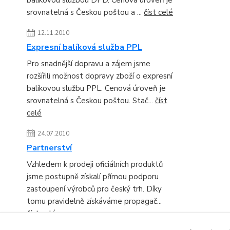
balíkovou službou DPD. Cenová úroveň je
srovnatelná s Českou poštou a ...
číst celé
12.11.2010
Expresní balíková služba PPL
Pro snadnější dopravu a zájem jsme
rozšířili možnost dopravy zboží o expresní
balíkovou službu PPL. Cenová úroveň je
srovnatelná s Českou poštou. Stač...
číst
celé
24.07.2010
Partnerství
Vzhledem k prodeji oficiálních produktů
jsme postupně získalí přímou podporu
zastoupení výrobců pro český trh. Díky
tomu pravidelně získáváme propagač...
číst celé