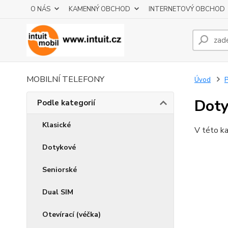
O NÁS
KAMENNÝ OBCHOD
INTERNETOVÝ OBCHOD
MOBILNÍ TELEFONY
Úvod
P
Doty
Podle kategorií
Klasické
V této ka
Dotykové
Seniorské
Dual SIM
Otevírací (véčka)